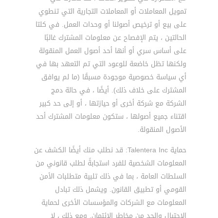
تمويل المعاملات أو المعاملات التجارية التي تنطوي
على بيع أو ترخيص أصولنا أو وحدات العمل. في كلتا
الحالتين ، يتم الإفصاح عن معلومات المشترك غالبًا
على أساس سري أو أنها أحد أصول العمل المنقولة
ولكنها تظل خاضعة للوعود التي تم التعهد بها في
أي سياسة خصوصية موجودة مسبقًا (ما لم يوافق
المشترك على خلاف ذلك). أيضًا ، في حالة دمج
الشركة مع شركة أخرى أو حيازتها ، أو إلى حد كبير
اقتناء جميع أصولها ، ستكون معلومات المشترك أحد
الأصول المنقولة.
حماية Talentera Inc: قد نطلب منك أيضًا الكشف عن
المعلومات الشخصية للفرد استجابةً لطلب قانوني من
السلطات العامة ، بما في ذلك تلبية متطلبات الأمن
القومي أو تطبيق القانون. ويشمل ذلك تبادل
المعلومات مع الشركات والمؤسسات الأخرى لحماية
الاحتيال والحد من مخاطر الائتمان. ومع ذلك ، لا