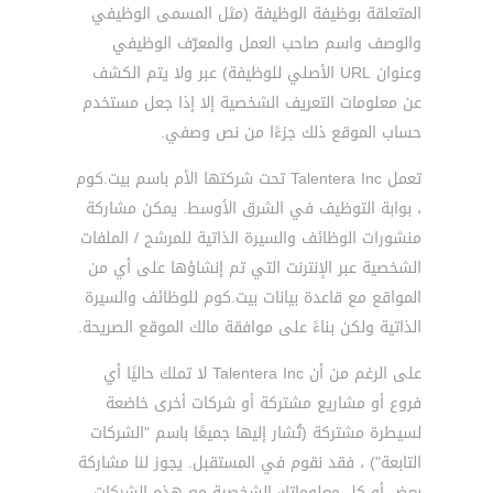
المتعلقة بوظيفة الوظيفة (مثل المسمى الوظيفي
والوصف واسم صاحب العمل والمعرّف الوظيفي
وعنوان URL الأصلي للوظيفة) عبر ولا يتم الكشف
عن معلومات التعريف الشخصية إلا إذا جعل مستخدم
حساب الموقع ذلك جزءًا من نص وصفي.
تعمل Talentera Inc تحت شركتها الأم باسم بيت.كوم
، بوابة التوظيف في الشرق الأوسط. يمكن مشاركة
منشورات الوظائف والسيرة الذاتية للمرشح / الملفات
الشخصية عبر الإنترنت التي تم إنشاؤها على أي من
المواقع مع قاعدة بيانات بيت.كوم للوظائف والسيرة
الذاتية ولكن بناءً على موافقة مالك الموقع الصريحة.
على الرغم من أن Talentera Inc لا تملك حاليًا أي
فروع أو مشاريع مشتركة أو شركات أخرى خاضعة
لسيطرة مشتركة (تُشار إليها جميعًا باسم "الشركات
التابعة") ، فقد نقوم في المستقبل. يجوز لنا مشاركة
بعض أو كل معلوماتك الشخصية مع هذه الشركات