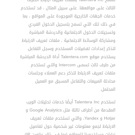
الثالث على مواقعها. على سبيل المثال ، قد تستخدم
خدمات الجهات الخارجية الموجودة على المواقع ، بما
في ذلك تلك التي تسمح بتسجيل الدخول الفردي
وتسجيلات الدخول الاجتماعية والدردشة المباشرة
ومشاركة الوسائط الاجتماعية ، ملفات تعريف الارتباط
لتذكر إعدادات تفضيلات المستخدم وسجل التفاعل.
يستخدم موقع Talentera.com أداة الدردشة المباشرة
من طرف ثالث تسمى Intercom والتي تستخدم
ملفات تعريف الارتباط لتذكر دعم العملاء وجلسات
محادثة المبيعات والتفاعل المسبق مع العميل
المحتمل.
تستخدم Talentera Inc أيضًا خدمات تحليلات الويب
المقدمة من أطراف ثالثة مثل Google Analytics و
Hotjar و Yandex، والتي تستخدم ملفات تعريف
الارتباط لجمع معلومات غير شخصية حول تفاصيل
زيارات مستخدمينا للمواقع (بما في ذلك عناوين IP)